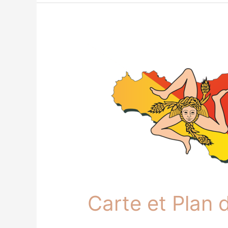
Carte
et
Plan
de
Sicile
Carte et Plan d