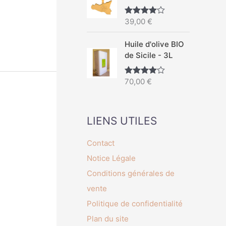
39,00
€
Note
4.67
sur 5
Huile d'olive BIO
de Sicile - 3L
70,00
€
Note
4.50
sur 5
LIENS UTILES
Contact
Notice Légale
Conditions générales de
vente
Politique de confidentialité
Plan du site