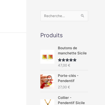
R
e
c
Produits
h
e
Boutons de
r
manchette Sicile
c
47,00
€
Note
5.00
h
sur 5
e
Porte-clés -
r
Pendentif
27,00
€
:
Collier -
Pendentif Sicile