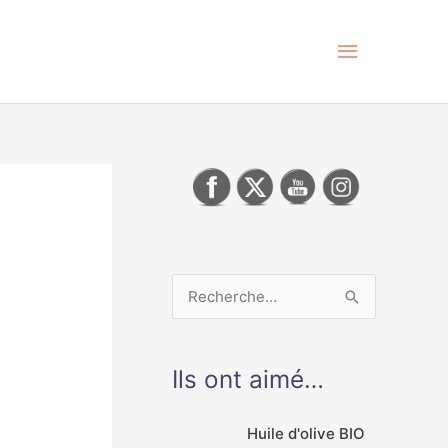
Menu
principa
R
e
c
Ils ont aimé…
h
e
Huile d'olive BIO