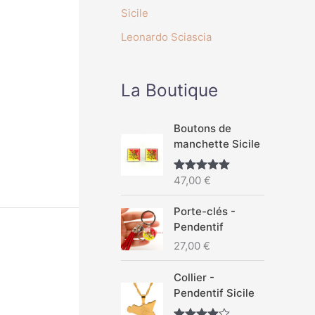
Sicile
Leonardo Sciascia
La Boutique
Boutons de
manchette Sicile
47,00
€
Note
5.00
sur 5
Porte-clés -
Pendentif
27,00
€
Collier -
Pendentif Sicile