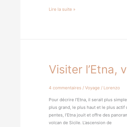
Lire la suite »
Visiter l’Etna, 
Visiter
l’Etna,
volcan
4 commentaires
/
Voyage
/
Lorenzo
de
Sicile
Pour décrire l’Etna, il serait plus simpl
plus grand, le plus haut et le plus act
pentes, l’Etna jouit et offre des pan
volcan de Sicile. L’ascension de