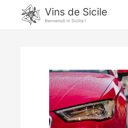
Aller
Vins de Sicile
au
contenu
Benvenuti in Sicilia !
Location
de
voitures
en
Sicile