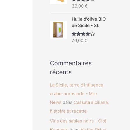
39,00
€
Note
4.67
sur 5
Huile d'olive BIO
de Sicile - 3L
70,00
€
Note
4.50
sur 5
Commentaires
récents
La Sicile, terre d’influence
arabo-normande - Mre
News
dans
Cassata siciliana,
histoire et recette
Vins des sables noirs - Cité
Boomers
dans
Visiter l’Etna,