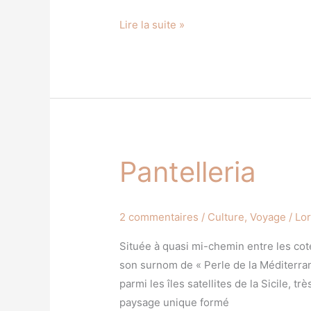
Lire la suite »
Pantelleria
Pantelleria
2 commentaires
/
Culture
,
Voyage
/
Lo
Située à quasi mi-chemin entre les cotes
son surnom de « Perle de la Méditerra
parmi les îles satellites de la Sicile, t
paysage unique formé