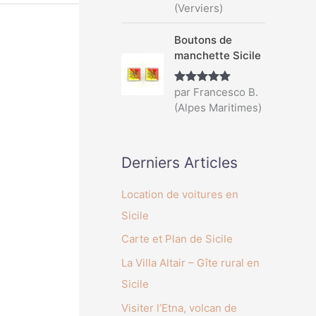
sur 5
(Verviers)
Boutons de
manchette Sicile
par Francesco B.
Note
5
sur
5
(Alpes Maritimes)
Derniers Articles
Location de voitures en
Sicile
Carte et Plan de Sicile
La Villa Altair – Gîte rural en
Sicile
Visiter l’Etna, volcan de