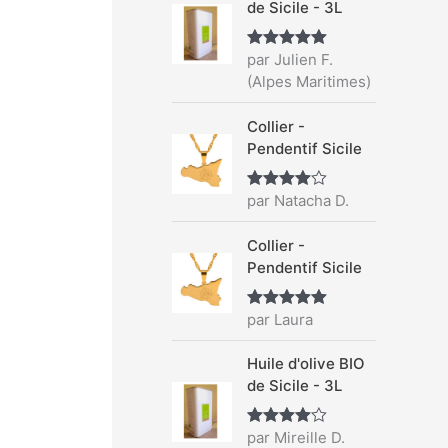
r
de Sicile - 3L
c
par Julien F.
Note
5
sur
h
5
(Alpes Maritimes)
e
r
Collier -
Pendentif Sicile
:
par Natacha D.
Note
4
sur 5
Collier -
Pendentif Sicile
par Laura
Note
5
sur
5
Huile d'olive BIO
de Sicile - 3L
par Mireille D.
Note
4