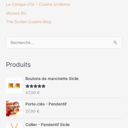
La Conque d'Or – Cuisine sicilienne
Mazara Biz
The Sicilian Cuisine Blog
R
e
c
Produits
h
e
Boutons de manchette Sicile
r
c
Note
5.00
47,00
€
sur 5
h
Porte-clés - Pendentif
e
27,00
€
r
Collier - Pendentif Sicile