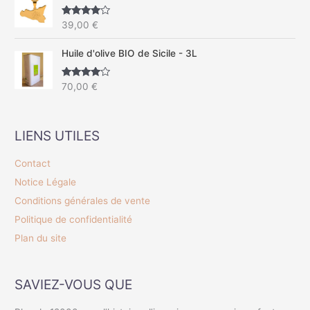
:
Note
4.67
39,00
€
sur 5
Huile d'olive BIO de Sicile - 3L
Note
4.50
70,00
€
sur 5
LIENS UTILES
Contact
Notice Légale
Conditions générales de vente
Politique de confidentialité
Plan du site
SAVIEZ-VOUS QUE