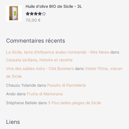
Huile d'olive BIO de Sicile - 3L
Note
4.50
70,00
€
sur 5
Commentaires récents
La Sicile, terre d’influence arabo-normande - Mre News
dans
Cassata siciliana, histoire et recette
Vins des sables noirs - Cité Boomers
dans
Visiter l’Etna, volcan
de Sicile
Chauzu Yolande
dans
Passito di Pantelleria
Ando
dans
Frutta di Martorana
Stéphane Belisle
dans
5 Plus belles plages de Sicile
Liens