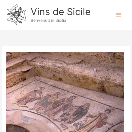
Aller
Men
Vins de Sicile
au
prin
contenu
Benvenuti in Sicilia !