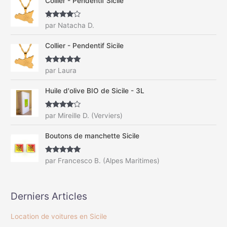
Collier - Pendentif Sicile
e
r
Note
4
par Natacha D.
sur 5
:
Collier - Pendentif Sicile
Note
5
sur
par Laura
5
Huile d'olive BIO de Sicile - 3L
Note
4
par Mireille D. (Verviers)
sur 5
Boutons de manchette Sicile
Note
5
sur
par Francesco B. (Alpes Maritimes)
5
Derniers Articles
Location de voitures en Sicile