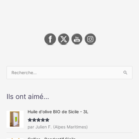
R
e
c
Ils ont aimé…
h
e
Huile d'olive BIO de Sicile - 3L
r
c
Note
5
sur
par Julien F. (Alpes Maritimes)
5
h