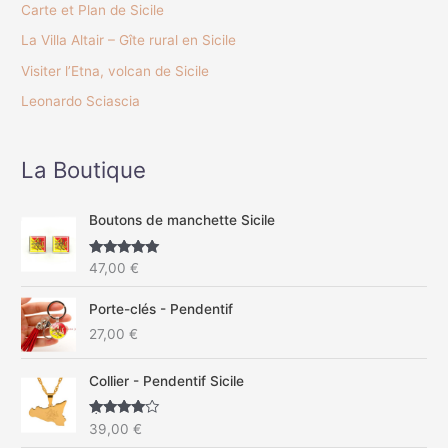
Carte et Plan de Sicile
La Villa Altair – Gîte rural en Sicile
Visiter l’Etna, volcan de Sicile
Leonardo Sciascia
La Boutique
Boutons de manchette Sicile
Note
5.00
47,00
€
sur 5
Porte-clés - Pendentif
27,00
€
Collier - Pendentif Sicile
Note
4.67
39,00
€
sur 5