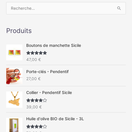
R
e
c
Produits
h
e
Boutons de manchette Sicile
r
c
Note
5.00
47,00
€
sur 5
h
Porte-clés - Pendentif
e
27,00
€
r
Collier - Pendentif Sicile
:
Note
4.67
39,00
€
sur 5
Huile d'olive BIO de Sicile - 3L