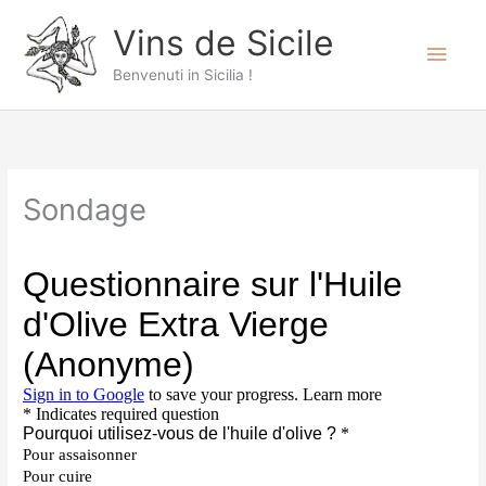
Aller
Men
Vins de Sicile
au
prin
contenu
Benvenuti in Sicilia !
Sondage