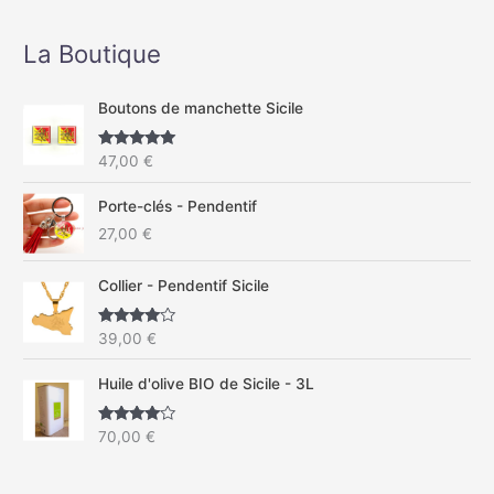
La Boutique
Boutons de manchette Sicile
Note
5.00
47,00
€
sur 5
Porte-clés - Pendentif
27,00
€
Collier - Pendentif Sicile
Note
4.67
39,00
€
sur 5
Huile d'olive BIO de Sicile - 3L
Note
4.50
70,00
€
sur 5