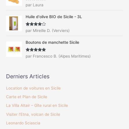
Note
5
sur
par Laura
5
Huile d'olive BIO de Sicile - 3L
Note
4
par Mireille D. (Verviers)
sur 5
Boutons de manchette Sicile
Note
5
sur
par Francesco B. (Alpes Maritimes)
5
Derniers Articles
Location de voitures en Sicile
Carte et Plan de Sicile
La Villa Altair – Gîte rural en Sicile
Visiter l’Etna, volcan de Sicile
Leonardo Sciascia