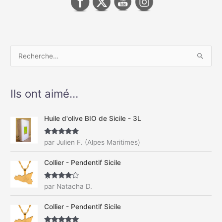
R
e
c
Ils ont aimé…
h
e
Huile d'olive BIO de Sicile - 3L
r
c
Note
5
sur
par Julien F. (Alpes Maritimes)
5
h
Collier - Pendentif Sicile
e
r
Note
4
par Natacha D.
sur 5
:
Collier - Pendentif Sicile