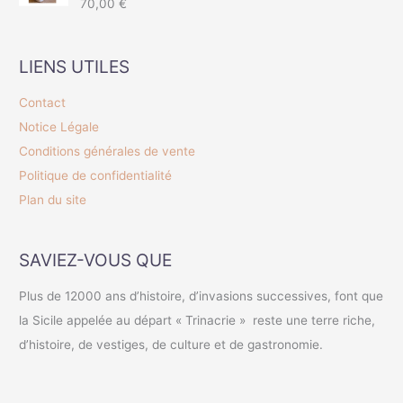
Note
4.50
70,00
€
sur 5
LIENS UTILES
Contact
Notice Légale
Conditions générales de vente
Politique de confidentialité
Plan du site
SAVIEZ-VOUS QUE
Plus de 12000 ans d’histoire, d’invasions successives, font que
la Sicile appelée au départ « Trinacrie » reste une terre riche,
d’histoire, de vestiges, de culture et de gastronomie.